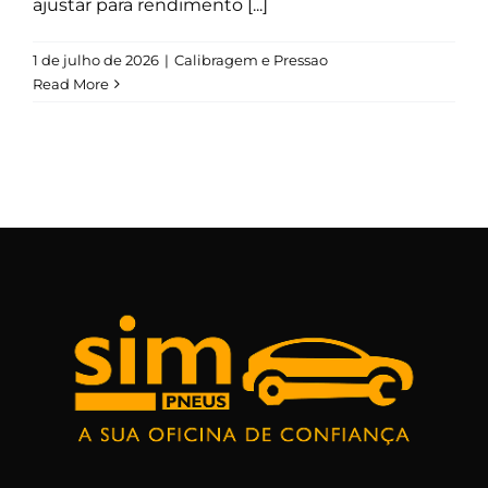
ajustar para rendimento [...]
1 de julho de 2026
|
Calibragem e Pressao
Read More