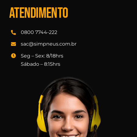
Atendimento
0800 7744-222
sac@simpneus.com.br
Seg – Sex: 8/18hrs
Sábado – 8:15hrs