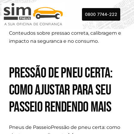
Skip
to
0800 7744-222
content
Conteudos sobre pressao correta, calibragem e
impacto na seguranca e no consumo.
Pressão de pneu certa:
como ajustar para seu
passeio rendendo mais
Pneus de PasseioPressão de pneu certa: como