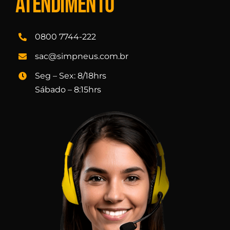
Atendimento
0800 7744-222
sac@simpneus.com.br
Seg – Sex: 8/18hrs
Sábado – 8:15hrs