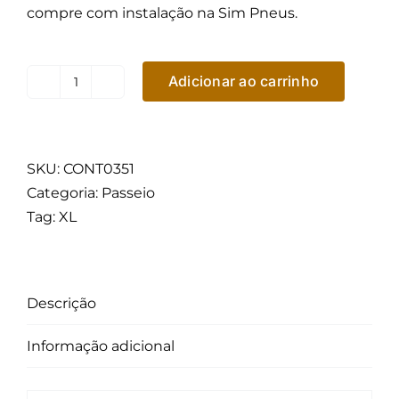
compre com instalação na Sim Pneus.
Adicionar ao carrinho
Pneu
Barum
by
Continental
SKU:
CONT0351
Aro
Categoria:
Passeio
14
Tag:
XL
Bravuris
AT
175/70R14
Descrição
88T
XL
Informação adicional
quantidade