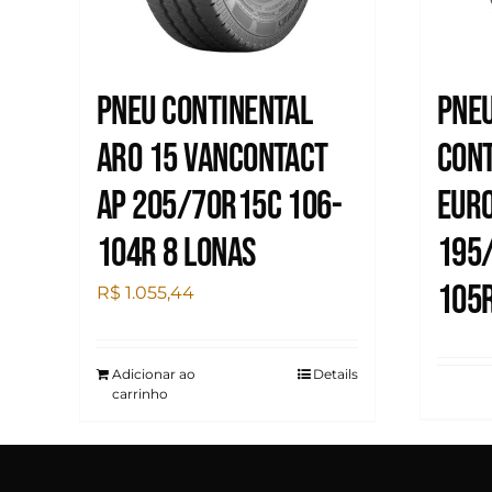
Pneu Continental
Pneu
Aro 15 Vancontact
Cont
Ap 205/70R15C 106-
Eur
104R 8 Lonas
195
105R
R$
1.055,44
Adicionar ao
Details
carrinho