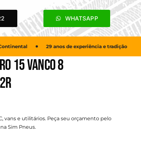
22
WHATSAPP
tinental
29 anos de experiência e tradição
I
ro 15 Vanco 8
02R
 vans e utilitários. Peça seu orçamento pelo
na Sim Pneus.