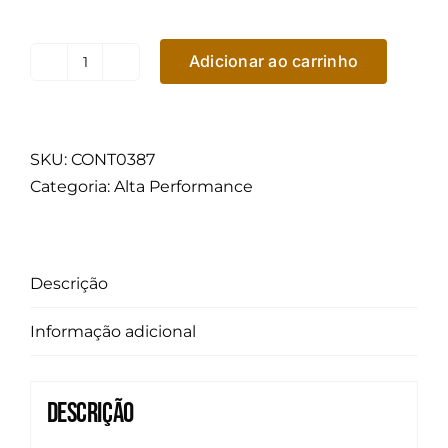
Adicionar ao carrinho
Pneu
Continental
Aro
17
SKU:
CONT0387
Extremecontact
Categoria:
Alta Performance
Sport
02
245/40R17
Descrição
91W
quantidade
Informação adicional
Descrição