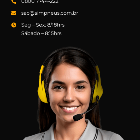
0800 7744-222
sac@simpneus.com.br
Seg – Sex: 8/18hrs
Sábado – 8:15hrs