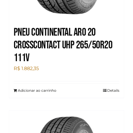
Pneu Continental Aro 20
Crosscontact UHP 265/50R20
111V
R$
1.882,35
Adicionar ao carrinho
Details