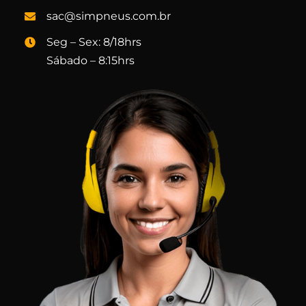
sac@simpneus.com.br
Seg – Sex: 8/18hrs
Sábado – 8:15hrs