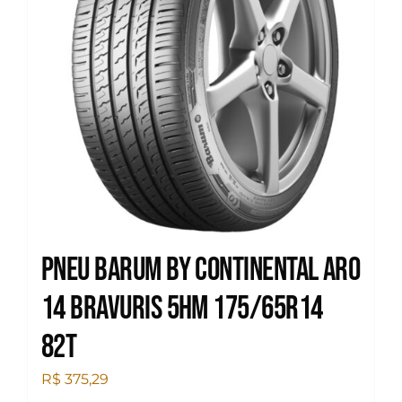
Pneu Barum by Continental Aro
14 Bravuris 5hm 175/65R14
82T
R$
375,29