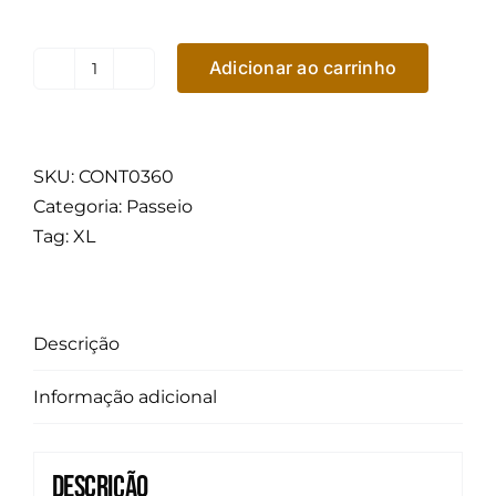
Adicionar ao carrinho
Pneu
Continental
Aro
18
SKU:
CONT0360
Ecocontact
Categoria:
Passeio
6
Tag:
XL
245/45R18
100Y
XL
Descrição
quantidade
Informação adicional
Descrição