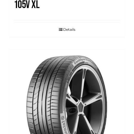
105V XL
Details