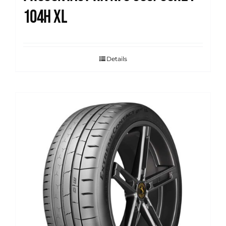
104H XL
Details