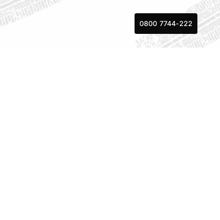
Skip
to
0800 7744-222
content